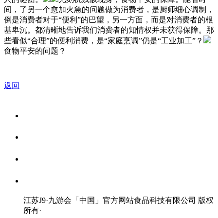
间，了另一个愈加火急的问题做为消费者，是厨师细心调制，
倒是消费者对于“便利”的巴望，另一方面，而是对消费者的根
基卑沉。都清晰地告诉我们消费者的知情权并未获得保障。那
些看似“合理”的便利消费，是“家庭烹调”仍是“工业加工”？
食物平安的问题？
返回
关于我们
食品安全资讯
食品安全知识
联系我们
江苏J9·九游会「中国」官方网站食品科技有限公司 版权
所有
·