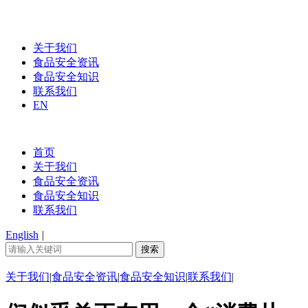
关于我们
食品安全资讯
食品安全知识
联系我们
EN
首页
关于我们
食品安全资讯
食品安全知识
联系我们
English
|
关于我们
|
食品安全资讯
|
食品安全知识
|
联系我们
|