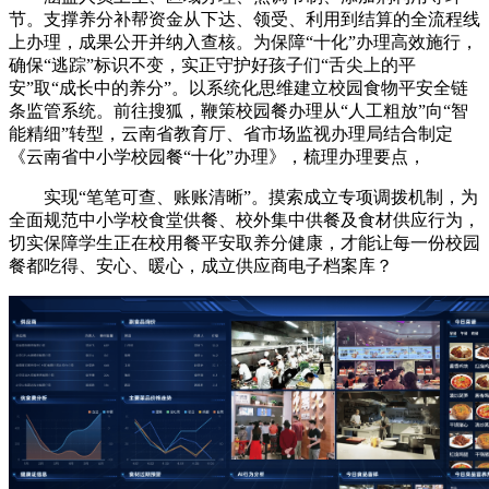
节。支撑养分补帮资金从下达、领受、利用到结算的全流程线
上办理，成果公开并纳入查核。为保障“十化”办理高效施行，
确保“逃踪”标识不变，实正守护好孩子们“舌尖上的平
安”取“成长中的养分”。以系统化思维建立校园食物平安全链
条监管系统。前往搜狐，鞭策校园餐办理从“人工粗放”向“智
能精细”转型，云南省教育厅、省市场监视办理局结合制定
《云南省中小学校园餐“十化”办理》，梳理办理要点，
实现“笔笔可查、账账清晰”。摸索成立专项调拨机制，为
全面规范中小学校食堂供餐、校外集中供餐及食材供应行为，
切实保障学生正在校用餐平安取养分健康，才能让每一份校园
餐都吃得、安心、暖心，成立供应商电子档案库？