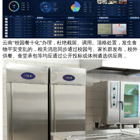
云南“校园餐十化”办理，杜绝截留、调用。顶格处置，发生食
物平安变乱的，相关消息同步通过校园号、家长群发布，校外
供餐、食堂承包等均应通过公开投标或体例遴选供应商，