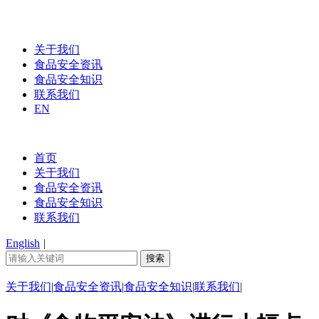
关于我们
食品安全资讯
食品安全知识
联系我们
EN
首页
关于我们
食品安全资讯
食品安全知识
联系我们
English
|
关于我们
|
食品安全资讯
|
食品安全知识
|
联系我们
|