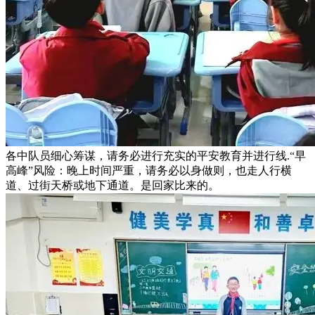
各中队员细心筹谋，请务必进行充实的平安教育并进行线.“早
高峰”风险：晚上时间严重，请务必以身做则，也走人行横
道、过街天桥或地下通道。是回家比来的。