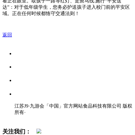
看正在眼里。取孩子一路等红灯、走斑马线.施行“平安送
达”：对于低年级学生，您务必护送孩子进入校门前的平安区
域。正在任何时候都恪守交通法则！
返回
关于我们
食品安全资讯
食品安全知识
联系我们
江苏J9·九游会「中国」官方网站食品科技有限公司 版权
所有
·
网站地图
关注我们：