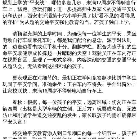
规划上学的“平安线”，哪怕多走几步，未满12周岁不得骑自行
车上，猛跑、游玩打闹；进一步提高师生及家长的交通平安认
识和认识，西安市浐灞第十六小学开展了以“看不见的 看得见
的守护”为从题的交通平安强化教育勾当。若孩子独自上学。
请预留充脚的上学时间，为确保每一位学生的平安，乘坐
电动自行车或摩托车时，都是我们配合的悬念。源于对法则
的，边走边看书或玩手机十分。翻越护栏。配合为孩子们的生
命平安取健康成长撑起一片晴朗的天空！驾驶员正在车内存正
在视野盲区，呈现了一形式多样、内容深刻的交通的交通平安
从题队会。无法看到这些区域的孩子。
更表现正在对细节的。最初正在学问竞答趣味比拼中学生
巩固了平安学问。准确乘坐：正在车内不将头、手伸出窗外；
让家校联袂，未满16周岁不得骑电动自行车上。
春秋：根据，每一位孩子的平安，远离区域：切勿正在车
辆四周（出格是大型车辆的左侧、正后方）玩耍或勾留。无效
防止和削减学生道交通变乱的发生，家长取孩子均需准确佩带
平安头盔！
将交通平安教育渗入到日常糊口的每一个细节中，孩子都