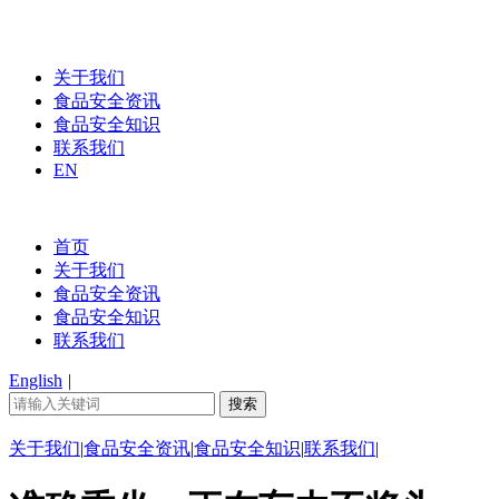
关于我们
食品安全资讯
食品安全知识
联系我们
EN
首页
关于我们
食品安全资讯
食品安全知识
联系我们
English
|
关于我们
|
食品安全资讯
|
食品安全知识
|
联系我们
|